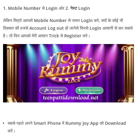
1. Mobile Number
से
Login
ओर
2
.
गेस्ट Login
लेकिन मित्रो आपको
Mobile Number
से जरूर
Login
करे, क्यों के कोई भी
दिक्कत की वजसे
Account Log out
हो जानेसे फिरसे
Login
आसानी से कर सकते
है। तो फिर आपको मेरी आसान
Trick
से
Register
करे।
सबसे पहले अपने
Smart Phone
में
Rummy Joy App
को
Download
करें।