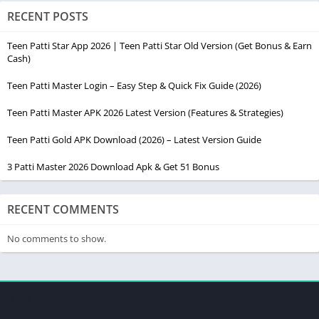
RECENT POSTS
Teen Patti Star App 2026 | Teen Patti Star Old Version (Get Bonus & Earn
Cash)
Teen Patti Master Login – Easy Step & Quick Fix Guide (2026)
Teen Patti Master APK 2026 Latest Version (Features & Strategies)
Teen Patti Gold APK Download (2026) – Latest Version Guide
3 Patti Master 2026 Download Apk & Get 51 Bonus
RECENT COMMENTS
No comments to show.
apkpro