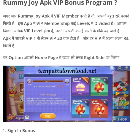
Rummy Joy Apk VIP Bonus Program ?
अगर आप
Rummy Joy Apk
में
VIP Member
बनते है तो, आपको बहुत सरे फायदे
मिलते है। इस
App
में
VIP Membership
कई
Levels
में
Divided
है। आपका
जितना अधिक
VIP Level
होता है, उतनी आपकी कमाई करने के मौके बढ़ जाते है।
Apk
में आपको
VIP 1
से लेकर
VIP 20
तक होता है। और हर
VIP
में अलग अलग
Rs.
मिलते है।
यह
Option
आपको
Home Page
में ऊपर की तरफ
Right Side
पर मिलेगा।
Sign In Bonus