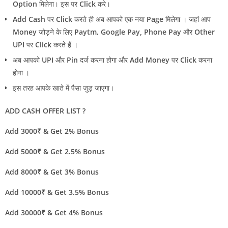
Option
मिलेगा। इस पर
Click
करे।
Add Cash
पर
Click
करते ही अब आपको एक नया
Page
मिलेगा । जहां आप
Money
जोड़ने के लिए
Paytm
,
Google Pay, Phone Pay
और
Other
UPI
पर
Click
करते हैं ।
अब आपको
UPI
और
Pin
दर्ज करना होगा और
Add Money
पर
Click
करना
होगा ।
इस तरह आपके खाते में पैसा जुड़ जाएगा।
ADD CASH OFFER LIST ?
Add 3000₹ & Get 2% Bonus
Add 5000₹ & Get 2.5% Bonus
Add 8000₹ & Get 3% Bonus
Add 10000₹ & Get 3.5% Bonus
Add 30000₹ & Get 4% Bonus