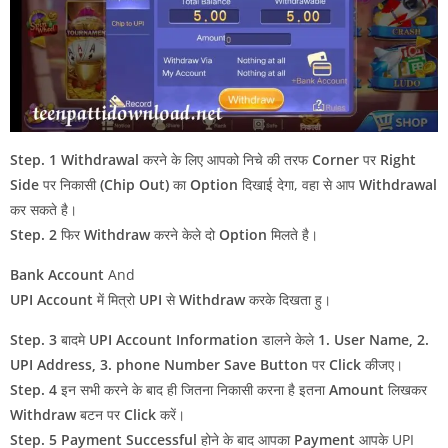
Step. 1 Withdrawal
करने के लिए आपको निचे की तरफ
Corner
पर
Right
Side
पर निकासी
(Chip Out)
का
Option
दिखाई देगा, वहा से आप
Withdrawal
कर सकते है।
Step. 2
फिर
Withdraw
करने केले दो
Option
मिलते है।
Bank Account
And
UPI Account
में मित्रो
UPI
से
Withdraw
करके दिखता हु।
Step. 3
बादमे
UPI Account Information
डालने केले
1. User Name, 2.
UPI Address, 3. phone Number Save Button
पर
Click
कीजए।
Step. 4
इन सभी करने के बाद ही जितना निकासी करना है इतना
Amount
लिखकर
Withdraw
बटन पर
Click
करें।
Step. 5 Payment Successful
होने के बाद आपका
Payment
आपके UPI