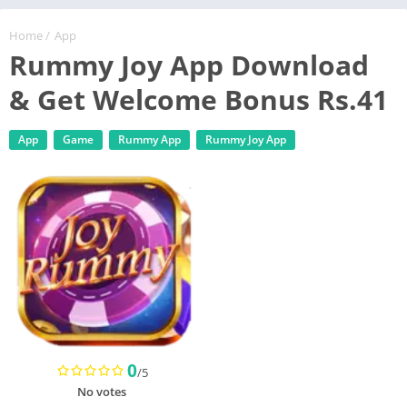
Home
/
App
Rummy Joy App Download
& Get Welcome Bonus Rs.41
App
Game
Rummy App
Rummy Joy App
0
/5
No votes