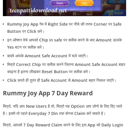
Rummy Joy App
गेम में
Right Side
पर नीचे की तरफ
Corner
पर
Safe
Button
पर
Click
करे।
इन ऑप्शन मेचे आपको
Chip in safe
पर क्लीक करने के बाद
Amount
डालके
Yes
बटन पर क्लीक करे।
बादमे आपके
Amount Safe Account
में चले जाएंगे।
मित्रो
Correct Chip
पर क्लीक करने जितना
Amount Safe Account
बाहर
काढ़ना है इतना लीखकर
Reset Button
पर क्लीक करे।
Click
करते ही तुरंत ही
Safe Account
से
Amount
बहार निकल जाएंगे।
Rummy Joy App 7 Day Reward
मित्रो, यदि आप
New Users
है तो, मित्रो यह
Option
आप लोगो के लिए दिए जाते
है। इसमे तो पहले
Everyday 7 Din
तक बोनस
Claim
करें सकते है।
मित्रो, आपको
7 Day Reward Claim
करने के लिए इस
App
को
Daily Login