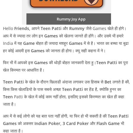
Rummy Joy App
Hello
Friends,
आपने
Teen Patti
और
Rummy
जैसे Games खेले ही होगे।
आप में से ज्यादा तर लोग इन
Games
को खेलना जानते ही होंगे। और उसमे भी हमारे
India में यह
Game
बोहत ही जयादा मशहूर
Games
में से है। भारत का बच्चा या बुढा
हर कोई आदमी इस
Games
को जानता ही होगा। क्यू सही कहना में ने।
फिर भी में आपको इस
Games
की थोड़ी बोहत जानकारी देता हु।
Teen Patti
का पूरा
खेल किस्मत पर आधारित है।
Teen Patti
के खेल के दौरान खिलाडी अंदाजा लगाकर उस हिसाब से
Bet
लगाते है की,
किस किस खेलाडियो के पास सबसे अच्छा
Teen Patti
का हेंड है, क्योकि हुनर का
Teen
Patti के खेल में कोई काम नहीं होता, इसलिए इसको किस्म्मत का खेल ही कहा
जाता है।
आप में से कई लोगो को यह बात पता नहीं होगी, या फिर हो भी सकती है की
Teen Patti
Games
को अकसर
Indian Poker, 3
Card Poker
और
Flash Game
भी
कहा जाता है।