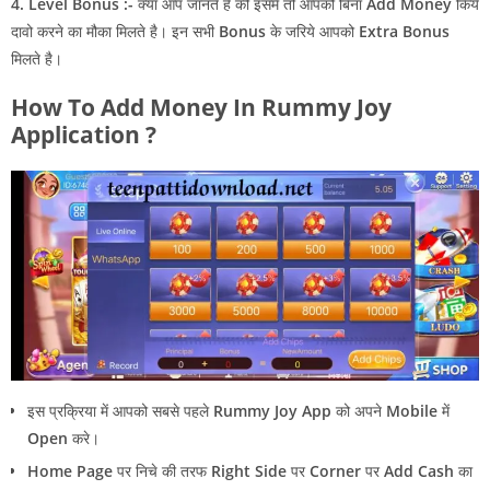
4. Level Bonus :-
क्या आप जानते है की इसमें तो आपको बिना
Add
Money
किये
दावो करने का मौका मिलते है। इन सभी
Bonus
के जरिये आपको
Extra Bonus
मिलते है।
How To Add Money In Rummy Joy
Application ?
इस प्रक्रिया में आपको सबसे पहले
Rummy Joy App
को अपने
Mobile
में
Open
करे।
Home Page
पर निचे की तरफ
Right Side
पर
Corner
पर
Add Cash
का