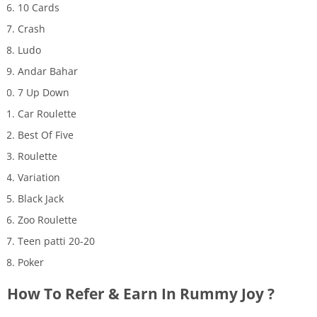
10 Cards
Crash
Ludo
Andar Bahar
7 Up Down
Car Roulette
Best Of Five
Roulette
Variation
Black Jack
Zoo Roulette
Teen patti 20-20
Poker
How To Refer & Earn In Rummy Joy ?