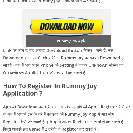
Link
पर
Click
करके
Rummy Joy Download
कर सकते हैं।
Rummy joy Apk
Link
पर जाने के बाद आपको
Download Button
मिलेगा। जैसे ही, उस
Download
बटन पर
Click
करेंगे तो
Rummy Joy
की फाइल
Download
हो
जाएगी। बाद में आप अपने
Phone
की
Setting
में जाकर
Unknown
सोर्सेज को
On
करके इस
Application
को
Install
कर सकते हैं।
How To Register In Rummy Joy
Application ?
App
को
Download
करने के बाद आप सोच रहे होंगे की
App
में
Register
कैसे करे
तो अब में आपको इस के बारे में बताऊंगा की
Rummy Joy App
में आप लोग
Register कैसे कर सकते है ।
App
में आपको
Register
आसानी से कर सकते है।
मित्रो आपको इस
Game
में
2
तरीके से
Register
कर सकते है।