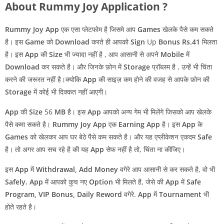
About Rummy Joy Application ?
Rummy
Joy App
एक एसा प्लेटफोम है जिसमे आप
Games
खेलके पैसे कम सकते
है। इस
Game
को
Download
करते ही आपको
Sign
Up
Bonus Rs.41
मिलता
है। इस
App
की
Size
भी ज्यादा नहीं है , आप आसानी से अपने
Mobile
में
Download
कर सकते है। और जिनके फ़ोन में
Storage
प्रॉब्लम है , उन्हें भी चिंता
करने की जरूरत नहीं है।क्योकि
App
की साइज़ कम होने की वजह से आपके फ़ोन की
Storage
में कोई भी दिक्कत नहीं आएगी।
App
की
Size
56
MB
है। इस
App
आपको अन्य गेम भी मिलेंगे जिसको आप खेलके
पैसे कमा सकते है।
Rummy Joy App
एक
Earning App
है। इस
App
के
Games
को खेलकर आप घर बेठे पैसे कम सकते है। और यह एप्लीकेशन एकदम
Safe
है। तो अगर आप सच रहे है की यह
App
सेफ नहीं है तो, चिंता ना कीजिए।
इस
App
में
Withdrawal, Add Money
वगेरे आप आसानी से कर सकते है, वो भी
Safely. App
में आपको कुच नए
Option
भी मिलते है, जेसे की
App
में
Safe
Program, VIP Bonus, Daily Reword
वगेरे.
App
में
Tournament
भी
होते रहते है।